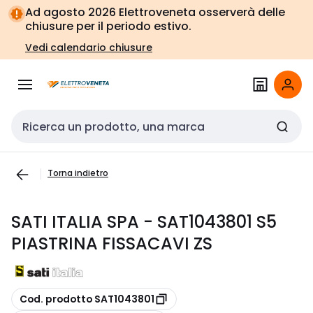
Vai alla
Vai
Ad agosto 2026 Elettroveneta osserverà delle
navigazione
alla
chiusure per il periodo estivo.
pagina
Vedi calendario chiusure
Cerca input
Torna indietro
SATI ITALIA SPA - SAT1043801 S5
PIASTRINA FISSACAVI ZS
copia
Cod. prodotto SAT1043801