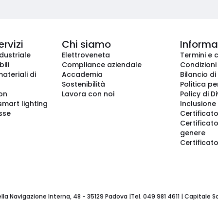
ervizi
Chi siamo
Informaz
dustriale
Elettroveneta
Termini e 
ili
Compliance aziendale
Condizioni
ateriali di
Accademia
Bilancio di
Sostenibilità
Politica pe
ion
Lavora con noi
Policy di D
smart lighting
Inclusione 
sse
Certificato
Certificato
genere
Certificat
 Navigazione Interna, 48 - 35129 Padova |Tel. 049 981 4611 | Capitale Soci