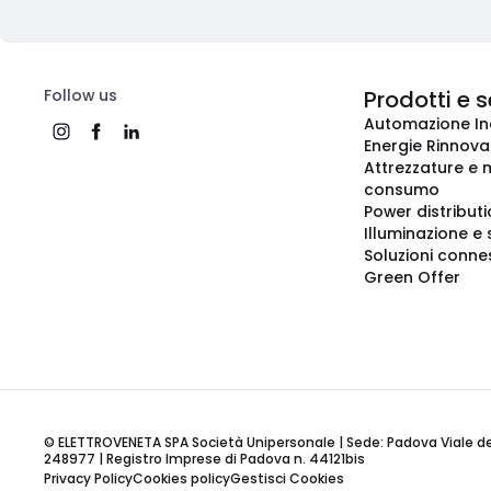
Follow us
Prodotti e s
Automazione In
Energie Rinnovab
Attrezzature e m
consumo
Power distribut
Illuminazione e 
Soluzioni conne
Green Offer
© ELETTROVENETA SPA Società Unipersonale | Sede: Padova Viale della
248977 | Registro Imprese di Padova n. 44121bis
Privacy Policy
Cookies policy
Gestisci Cookies