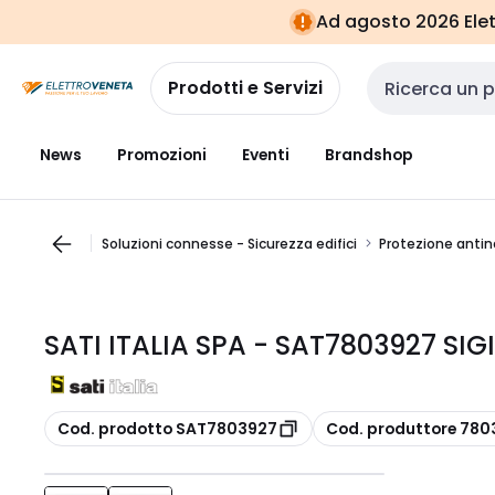
Vai alla
Vai
Ad agosto 2026 Elett
navigazione
alla
pagina
Prodotti e Servizi
Cerca input
News
Promozioni
Eventi
Brandshop
Soluzioni connesse - Sicurezza edifici
Protezione anti
SATI ITALIA SPA - SAT7803927 SI
copia
copia
Cod. prodotto SAT7803927
Cod. produttore 780