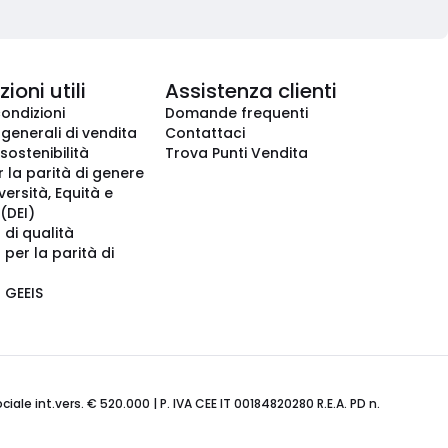
ioni utili
Assistenza clienti
condizioni
Domande frequenti
 generali di vendita
Contattaci
 sostenibilità
Trova Punti Vendita
r la parità di genere
iversità, Equità e
(DEI)
 di qualità
 per la parità di
o GEEIS
ale int.vers. € 520.000 | P. IVA CEE IT 00184820280 R.E.A. PD n.