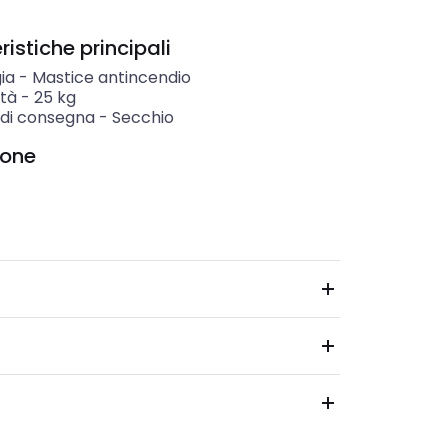
istiche principali
ia
-
Mastice antincendio
tà
-
25
kg
di consegna
-
Secchio
ione