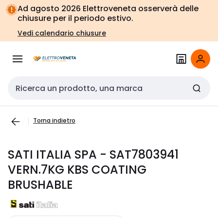
Vai alla
Vai
Ad agosto 2026 Elettroveneta osserverà delle
navigazione
alla
chiusure per il periodo estivo.
pagina
Vedi calendario chiusure
Cerca input
Torna indietro
SATI ITALIA SPA - SAT7803941
VERN.7KG KBS COATING
BRUSHABLE