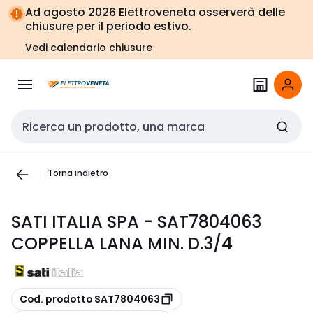
Vai alla
Vai
Ad agosto 2026 Elettroveneta osserverà delle
navigazione
alla
chiusure per il periodo estivo.
pagina
Vedi calendario chiusure
Cerca input
Torna indietro
SATI ITALIA SPA - SAT7804063
COPPELLA LANA MIN. D.3/4
copia
Cod. prodotto SAT7804063