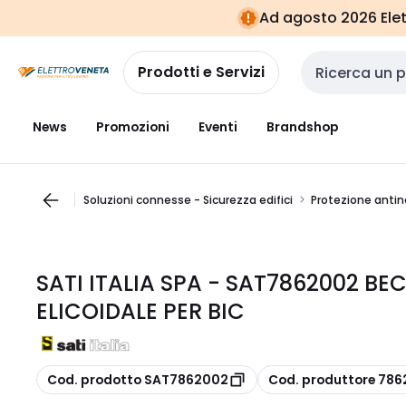
Vai alla
Vai
Ad agosto 2026 Elett
navigazione
alla
pagina
Prodotti e Servizi
Cerca input
News
Promozioni
Eventi
Brandshop
Soluzioni connesse - Sicurezza edifici
Protezione anti
SATI ITALIA SPA - SAT7862002 B
ELICOIDALE PER BIC
copia
copia
Cod. prodotto SAT7862002
Cod. produttore 78