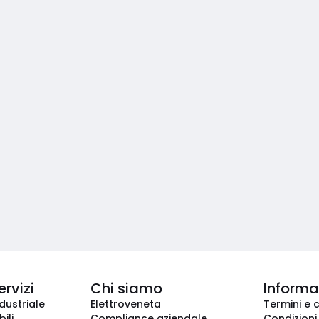
ervizi
Chi siamo
Informaz
dustriale
Elettroveneta
Termini e 
ili
Compliance aziendale
Condizioni