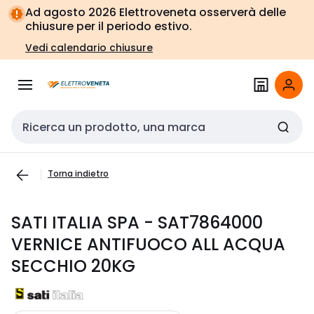
Vai alla
Vai
Ad agosto 2026 Elettroveneta osserverà delle
navigazione
alla
chiusure per il periodo estivo.
pagina
Vedi calendario chiusure
Cerca input
Torna indietro
SATI ITALIA SPA - SAT7864000
VERNICE ANTIFUOCO ALL ACQUA
SECCHIO 20KG