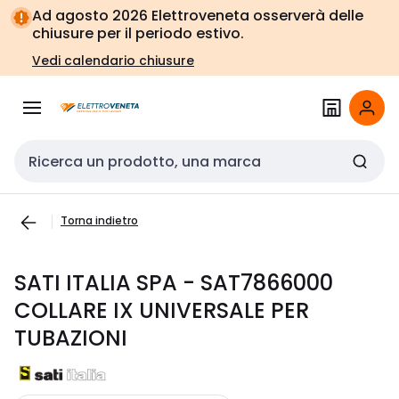
Vai alla
Vai
Ad agosto 2026 Elettroveneta osserverà delle
navigazione
alla
chiusure per il periodo estivo.
pagina
Vedi calendario chiusure
Cerca input
Torna indietro
SATI ITALIA SPA - SAT7866000
COLLARE IX UNIVERSALE PER
TUBAZIONI