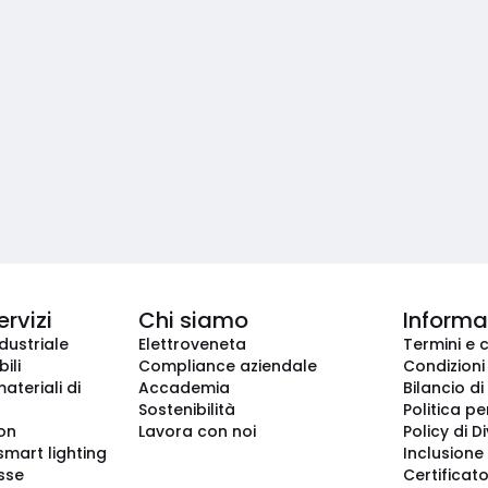
ervizi
Chi siamo
Informaz
dustriale
Elettroveneta
Termini e 
ili
Compliance aziendale
Condizioni
ateriali di
Accademia
Bilancio di
Sostenibilità
Politica pe
ion
Lavora con noi
Policy di D
smart lighting
Inclusione 
sse
Certificato