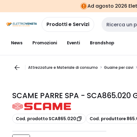
Vai alla
Vai
Ad agosto 2026 Elett
navigazione
alla
pagina
Prodotti e Servizi
Cerca input
News
Promozioni
Eventi
Brandshop
Attrezzature e Materiale di consumo
Guaine per cavi
SCAME PARRE SPA - SCA865.020 G
copia
copia
Cod. prodotto SCA865.020
Cod. produttore 865