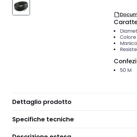
Docum
Caratter
Diamet
Colore
Manico
Resiste
Confez
50
M
Dettaglio prodotto
Specifiche tecniche
Descrizione estesa