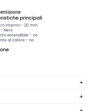
entazione
istiche principali
ro interno
-
20
mm
-
Nero
tto estendibile
-
no
nte al calore
-
no
ione