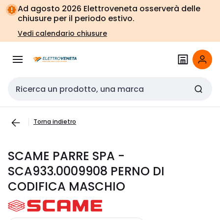
Vai alla
Vai
Ad agosto 2026 Elettroveneta osserverà delle
navigazione
alla
chiusure per il periodo estivo.
pagina
Vedi calendario chiusure
Cerca input
Torna indietro
SCAME PARRE SPA -
SCA933.0009908 PERNO DI
CODIFICA MASCHIO