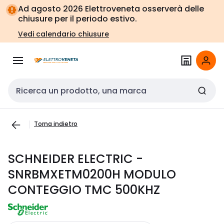
Vai alla
Vai
Ad agosto 2026 Elettroveneta osserverà delle
navigazione
alla
chiusure per il periodo estivo.
pagina
Vedi calendario chiusure
Cerca input
Torna indietro
SCHNEIDER ELECTRIC -
SNRBMXETM0200H MODULO
CONTEGGIO TMC 500KHZ