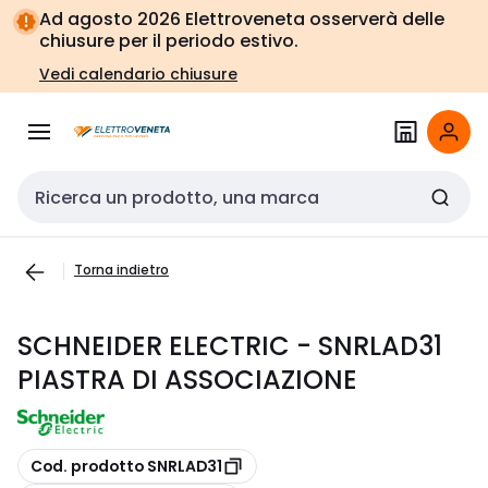
Vai alla
Vai
Ad agosto 2026 Elettroveneta osserverà delle
navigazione
alla
chiusure per il periodo estivo.
pagina
Vedi calendario chiusure
Cerca input
Torna indietro
SCHNEIDER ELECTRIC - SNRLAD31
PIASTRA DI ASSOCIAZIONE
copia
Cod. prodotto SNRLAD31