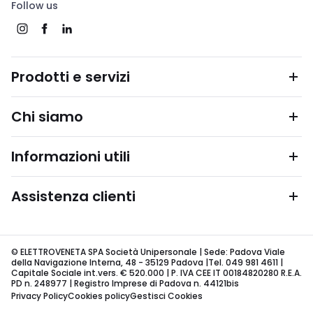
Follow us
Prodotti e servizi
Chi siamo
Informazioni utili
Assistenza clienti
© ELETTROVENETA SPA Società Unipersonale | Sede: Padova Viale
della Navigazione Interna, 48 - 35129 Padova |Tel. 049 981 4611 |
Capitale Sociale int.vers. € 520.000 | P. IVA CEE IT 00184820280 R.E.A.
PD n. 248977 | Registro Imprese di Padova n. 44121bis
Privacy Policy
Cookies policy
Gestisci Cookies