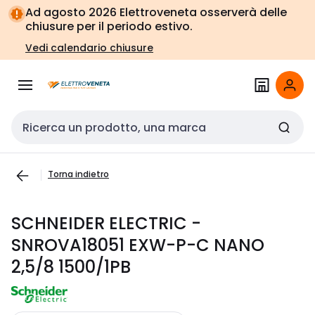
Vai alla
Vai
Ad agosto 2026 Elettroveneta osserverà delle
navigazione
alla
chiusure per il periodo estivo.
pagina
Vedi calendario chiusure
Cerca input
Torna indietro
SCHNEIDER ELECTRIC -
SNROVA18051 EXW-P-C NANO
2,5/8 1500/1PB