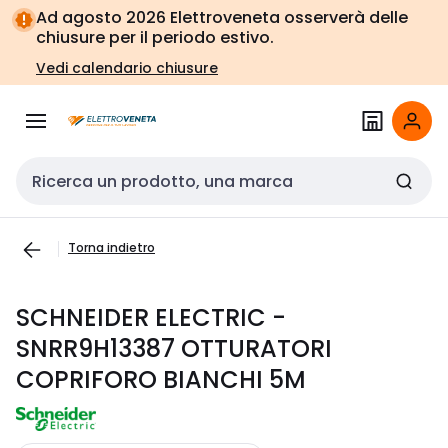
Vai alla
Vai
Ad agosto 2026 Elettroveneta osserverà delle
navigazione
alla
chiusure per il periodo estivo.
pagina
Vedi calendario chiusure
Cerca input
Torna indietro
SCHNEIDER ELECTRIC -
SNRR9H13387 OTTURATORI
COPRIFORO BIANCHI 5M