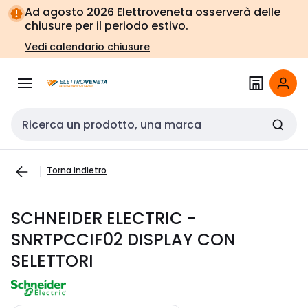
Vai alla
Vai
Ad agosto 2026 Elettroveneta osserverà delle
navigazione
alla
chiusure per il periodo estivo.
pagina
Vedi calendario chiusure
Cerca input
Torna indietro
SCHNEIDER ELECTRIC -
SNRTPCCIF02 DISPLAY CON
SELETTORI