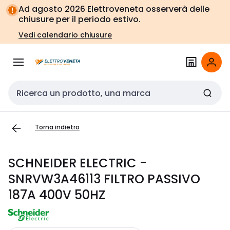
Vai alla
Vai
Ad agosto 2026 Elettroveneta osserverà delle
navigazione
alla
chiusure per il periodo estivo.
pagina
Vedi calendario chiusure
Cerca input
Torna indietro
SCHNEIDER ELECTRIC -
SNRVW3A46113 FILTRO PASSIVO
187A 400V 50HZ