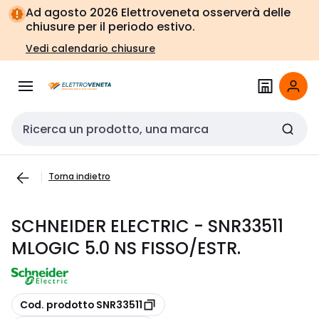
Vai alla
Vai
Ad agosto 2026 Elettroveneta osserverà delle
navigazione
alla
chiusure per il periodo estivo.
pagina
Vedi calendario chiusure
Cerca input
Torna indietro
SCHNEIDER ELECTRIC - SNR33511
MLOGIC 5.0 NS FISSO/ESTR.
copia
Cod. prodotto SNR33511