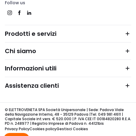
Follow us
Prodotti e servizi
Chi siamo
Informazioni utili
Assistenza clienti
© ELETTROVENETA SPA Società Unipersonale | Sede: Padova Viale
della Navigazione Interna, 48 - 35129 Padova |Tel. 049 981 4611 |
Capitale Sociale int.vers. € 520.000 | P. IVA CEE IT 00184820280 R.E.A.
PD n. 248977 | Registro Imprese di Padova n. 44121bis
Privacy Policy
Cookies policy
Gestisci Cookies