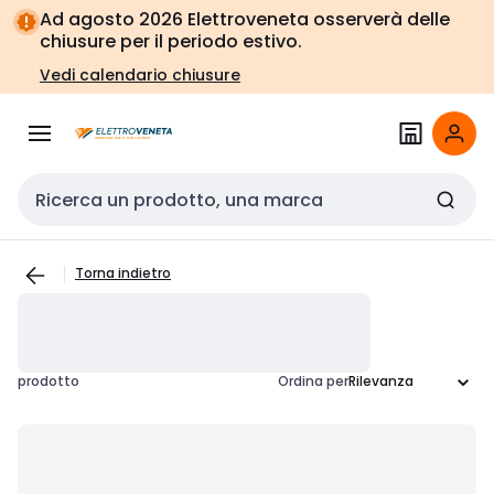
Vai alla
Vai
Ad agosto 2026 Elettroveneta osserverà delle
navigazione
alla
chiusure per il periodo estivo.
pagina
Vedi calendario chiusure
Cerca input
Torna indietro
prodotto
Ordina per