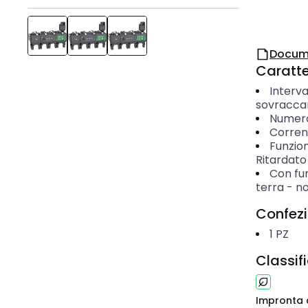
Docum
Caratter
Interva
sovracca
Numero 
Corren
Funzion
Ritardato
Con fun
terra
-
n
Confez
1
PZ
Classif
Impronta 