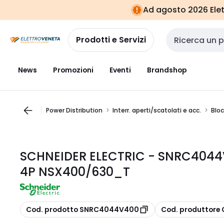
Vai alla
Vai
Ad agosto 2026 Elett
navigazione
alla
pagina
Prodotti e Servizi
Cerca input
News
Promozioni
Eventi
Brandshop
Power Distribution
Interr. aperti/scatolati e acc.
Bloc
SCHNEIDER ELECTRIC - SNRC4044
4P NSX400/630_T
copia
copia
Cod. prodotto SNRC4044V400
Cod. produttor