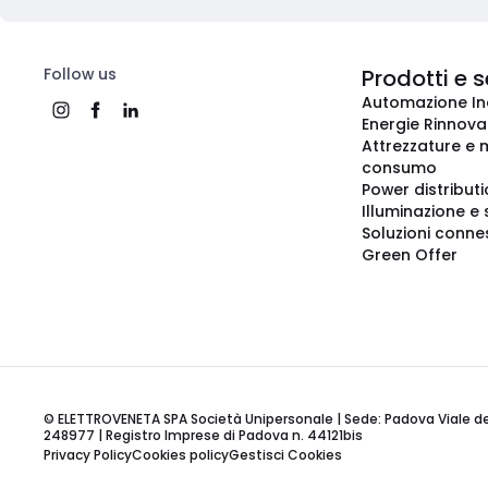
Follow us
Prodotti e s
Automazione In
Energie Rinnovab
Attrezzature e m
consumo
Power distribut
Illuminazione e 
Soluzioni conne
Green Offer
© ELETTROVENETA SPA Società Unipersonale | Sede: Padova Viale della
248977 | Registro Imprese di Padova n. 44121bis
Privacy Policy
Cookies policy
Gestisci Cookies