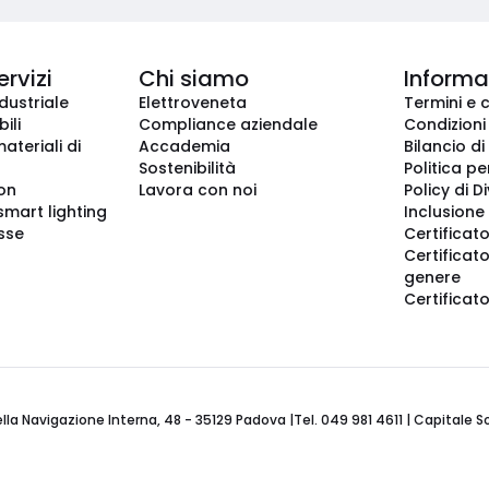
ervizi
Chi siamo
Informaz
dustriale
Elettroveneta
Termini e 
ili
Compliance aziendale
Condizioni
ateriali di
Accademia
Bilancio di
Sostenibilità
Politica pe
ion
Lavora con noi
Policy di D
smart lighting
Inclusione 
sse
Certificato
Certificato
genere
Certificat
 Navigazione Interna, 48 - 35129 Padova |Tel. 049 981 4611 | Capitale Soci