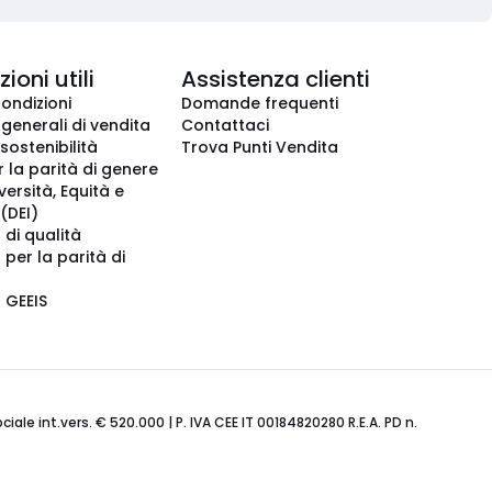
ioni utili
Assistenza clienti
condizioni
Domande frequenti
 generali di vendita
Contattaci
 sostenibilità
Trova Punti Vendita
r la parità di genere
iversità, Equità e
(DEI)
 di qualità
 per la parità di
o GEEIS
ale int.vers. € 520.000 | P. IVA CEE IT 00184820280 R.E.A. PD n.