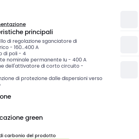
entazione
istiche principali
llo di regolazione sganciatore di
rico
-
160...400
A
di poli
-
4
te nominale permanente Iu
-
400
A
e dell'attivatore di corto circuito
-
zione di protezione dalle dispersioni verso
o
ione
icazione green
di carbonio del prodotto