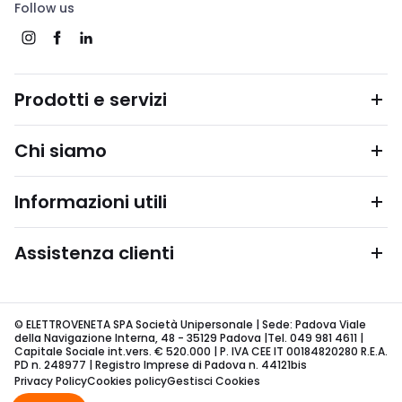
Follow us
Prodotti e servizi
Chi siamo
Informazioni utili
Assistenza clienti
© ELETTROVENETA SPA Società Unipersonale | Sede: Padova Viale
della Navigazione Interna, 48 - 35129 Padova |Tel. 049 981 4611 |
Capitale Sociale int.vers. € 520.000 | P. IVA CEE IT 00184820280 R.E.A.
PD n. 248977 | Registro Imprese di Padova n. 44121bis
Privacy Policy
Cookies policy
Gestisci Cookies