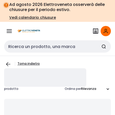
Vai alla
Vai
Ad agosto 2026 Elettroveneta osserverà delle
navigazione
alla
chiusure per il periodo estivo.
pagina
Vedi calendario chiusure
Cerca input
Torna indietro
prodotto
Ordina per