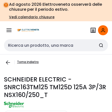
Vai alla
Vai
Ad agosto 2026 Elettroveneta osserverà delle
navigazione
alla
chiusure per il periodo estivo.
pagina
Vedi calendario chiusure
Cerca input
Torna indietro
SCHNEIDER ELECTRIC -
SNRC163TM125 TM125D 125A 3P/3R
NSX160/250_T