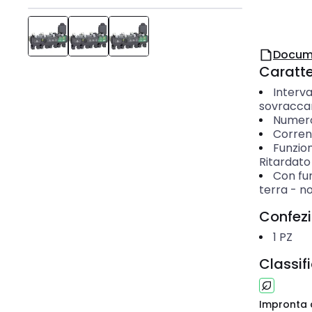
Docum
Caratter
Interva
sovracca
Numero 
Corren
Funzion
Ritardato
Con fun
terra
-
n
Confez
1
PZ
Classif
Impronta 