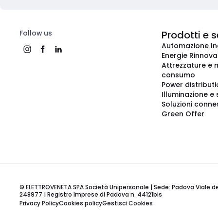
Follow us
Prodotti e s
Automazione In
Energie Rinnovab
Attrezzature e m
consumo
Power distribut
Illuminazione e 
Soluzioni conne
Green Offer
© ELETTROVENETA SPA Società Unipersonale | Sede: Padova Viale della
248977 | Registro Imprese di Padova n. 44121bis
Privacy Policy
Cookies policy
Gestisci Cookies