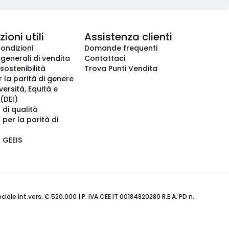
ioni utili
Assistenza clienti
condizioni
Domande frequenti
 generali di vendita
Contattaci
 sostenibilità
Trova Punti Vendita
r la parità di genere
iversità, Equità e
(DEI)
 di qualità
 per la parità di
o GEEIS
ale int.vers. € 520.000 | P. IVA CEE IT 00184820280 R.E.A. PD n.