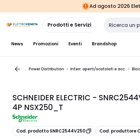
Vai alla
Vai
Ad agosto 2026 Elett
navigazione
alla
pagina
Prodotti e Servizi
Cerca input
News
Promozioni
Eventi
Brandshop
Power Distribution
Interr. aperti/scatolati e acc.
Bloc
SCHNEIDER ELECTRIC - SNRC2544V
4P NSX250_T
copia
copia
Cod. prodotto SNRC2544V250
Cod. produttore