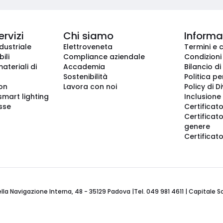
ervizi
Chi siamo
Informaz
dustriale
Elettroveneta
Termini e 
ili
Compliance aziendale
Condizioni
ateriali di
Accademia
Bilancio di
Sostenibilità
Politica pe
ion
Lavora con noi
Policy di D
smart lighting
Inclusione 
sse
Certificato
Certificato
genere
Certificat
 Navigazione Interna, 48 - 35129 Padova |Tel. 049 981 4611 | Capitale Soci