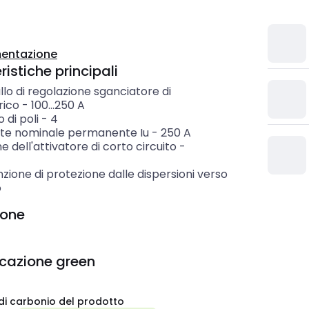
entazione
istiche principali
llo di regolazione sganciatore di
rico
-
100...250
A
di poli
-
4
te nominale permanente Iu
-
250
A
e dell'attivatore di corto circuito
-
zione di protezione dalle dispersioni verso
o
ione
icazione green
di carbonio del prodotto