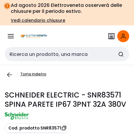
Vai alla
Vai
Ad agosto 2026 Elettroveneta osserverà delle
navigazione
alla
chiusure per il periodo estivo.
pagina
Vedi calendario chiusure
Cerca input
Torna indietro
SCHNEIDER ELECTRIC - SNR83571
SPINA PARETE IP67 3PNT 32A 380V
copia
Cod. prodotto SNR83571