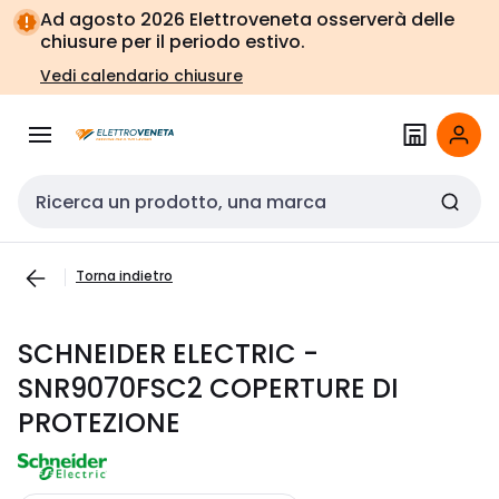
Vai alla
Vai
Ad agosto 2026 Elettroveneta osserverà delle
navigazione
alla
chiusure per il periodo estivo.
pagina
Vedi calendario chiusure
Cerca input
Torna indietro
SCHNEIDER ELECTRIC -
SNR9070FSC2 COPERTURE DI
PROTEZIONE