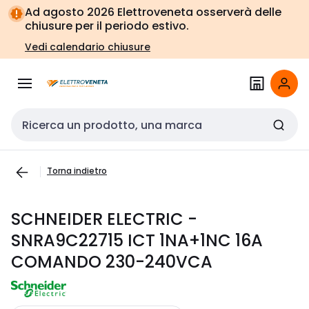
Vai alla
Vai
Ad agosto 2026 Elettroveneta osserverà delle
navigazione
alla
chiusure per il periodo estivo.
pagina
Vedi calendario chiusure
Cerca input
Torna indietro
SCHNEIDER ELECTRIC -
SNRA9C22715 ICT 1NA+1NC 16A
COMANDO 230-240VCA