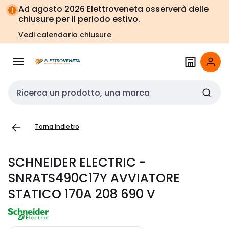
Vai alla
Vai
Ad agosto 2026 Elettroveneta osserverà delle
navigazione
alla
chiusure per il periodo estivo.
pagina
Vedi calendario chiusure
Cerca input
Torna indietro
SCHNEIDER ELECTRIC -
SNRATS490C17Y AVVIATORE
STATICO 170A 208 690 V