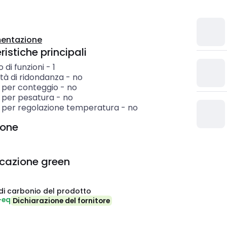
entazione
istiche principali
di funzioni
-
1
tà di ridondanza
-
no
 per conteggio
-
no
 per pesatura
-
no
 per regolazione temperatura
-
no
ione
icazione green
di carbonio del prodotto
-eq
Dichiarazione del fornitore