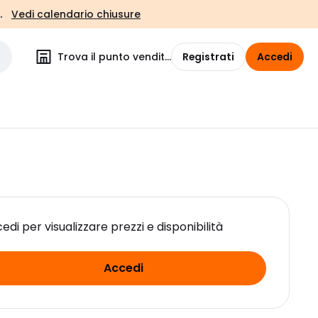
.
Vedi calendario chiusure
Trova il punto vendita
Registrati
Accedi
edi per visualizzare prezzi e disponibilità
Accedi