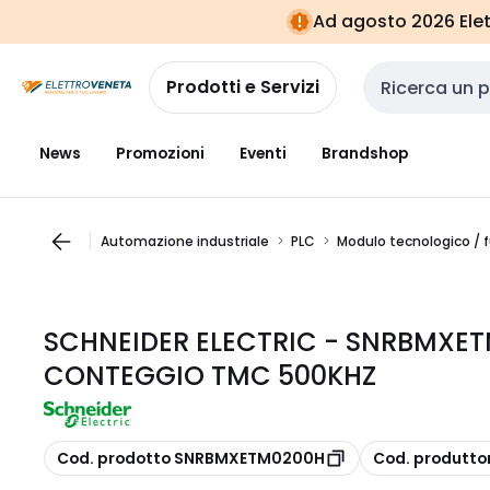
Vai alla
Vai
Ad agosto 2026 Elett
navigazione
alla
pagina
Prodotti e Servizi
Cerca input
News
Promozioni
Eventi
Brandshop
Automazione industriale
PLC
Modulo tecnologico / f
SCHNEIDER ELECTRIC - SNRBMXE
CONTEGGIO TMC 500KHZ
copia
copia
Cod. prodotto SNRBMXETM0200H
Cod. produtt