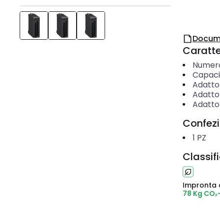
Docum
Caratter
Numero 
Capaci
Adatto
Adatto
Adatto
Confez
1
PZ
Classif
Impronta 
78 Kg CO₂