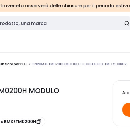
roveneta osserverà delle chiusure per il periodo estivo
unzioni per PLC
SNRBMXETM0200H MODULO CONTEGGIO TMC 500KHZ
TM0200H MODULO
Acc
ore BMXETM0200H