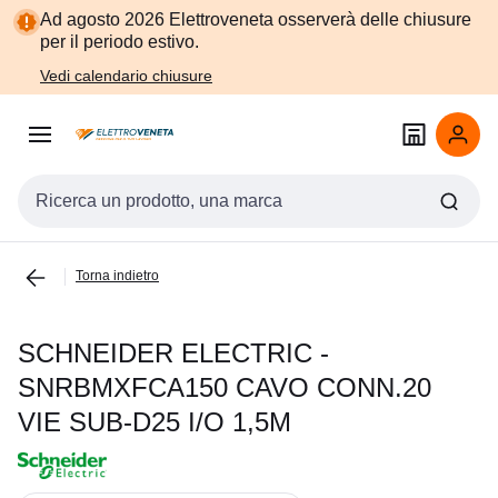
Vai alla
Vai
Ad agosto 2026 Elettroveneta osserverà delle chiusure
navigazione
alla
per il periodo estivo.
pagina
Vedi calendario chiusure
Cerca input
Torna indietro
SCHNEIDER ELECTRIC -
SNRBMXFCA150 CAVO CONN.20
VIE SUB-D25 I/O 1,5M