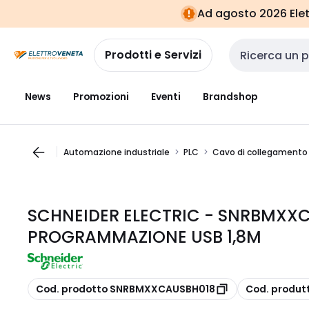
Vai alla
Vai
Ad agosto 2026 Elett
navigazione
alla
pagina
Prodotti e Servizi
Cerca input
News
Promozioni
Eventi
Brandshop
Automazione industriale
PLC
Cavo di collegamento 
SCHNEIDER ELECTRIC - SNRBMXX
PROGRAMMAZIONE USB 1,8M
copia
copia
Cod. prodotto SNRBMXXCAUSBH018
Cod. produ