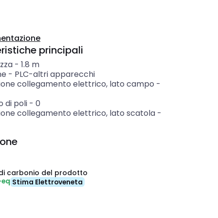
entazione
istiche principali
zza
-
1.8
m
ne
-
PLC-altri apparecchi
ione collegamento elettrico, lato campo
-
di poli
-
0
one collegamento elettrico, lato scatola
-
ione
di carbonio del prodotto
-eq
Stima Elettroveneta