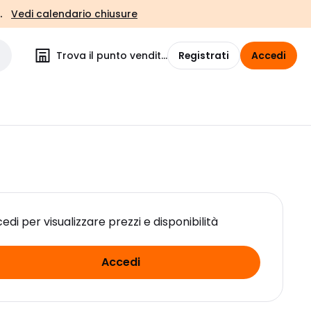
.
Vedi calendario chiusure
Trova il punto vendita
Registrati
Accedi
edi per visualizzare prezzi e disponibilità
Accedi