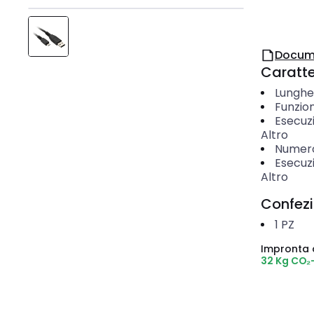
Docum
Caratter
Lunghe
Funzio
Esecuz
Altro
Numero 
Esecuzi
Altro
Confez
1
PZ
Impronta 
32 Kg CO₂