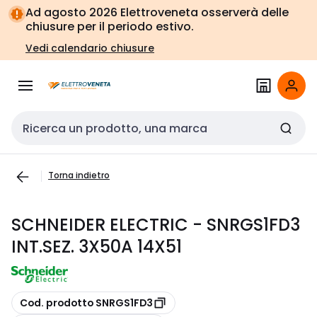
Vai alla
Vai
Ad agosto 2026 Elettroveneta osserverà delle
navigazione
alla
chiusure per il periodo estivo.
pagina
Vedi calendario chiusure
Cerca input
Torna indietro
SCHNEIDER ELECTRIC - SNRGS1FD3
INT.SEZ. 3X50A 14X51
copia
Cod. prodotto SNRGS1FD3