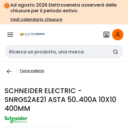
Vai alla
Vai
Ad agosto 2026 Elettroveneta osserverà delle
navigazione
alla
chiusure per il periodo estivo.
pagina
Vedi calendario chiusure
Cerca input
Torna indietro
SCHNEIDER ELECTRIC -
SNRGS2AE21 ASTA 50..400A 10X10
400MM