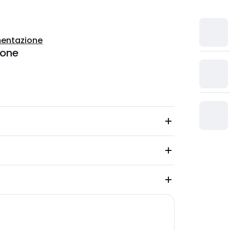
entazione
ione