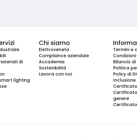
ervizi
Chi siamo
Informaz
dustriale
Elettroveneta
Termini e 
ili
Compliance aziendale
Condizioni
ateriali di
Accademia
Bilancio di
Sostenibilità
Politica pe
ion
Lavora con noi
Policy di D
smart lighting
Inclusione 
sse
Certificato
Certificato
genere
Certificat