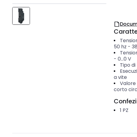
Docum
Caratter
Tensio
50 hz
-
38
Tensio
-
0...0
V
Tipo di
Esecuz
a vite
Valore 
corto cir
Confez
1
PZ