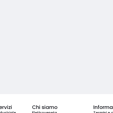
ervizi
Chi siamo
Informaz
dustriale
Elettroveneta
Termini e 