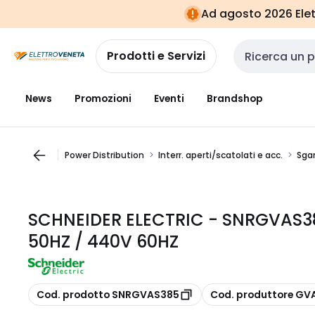
Vai alla
Vai
Ad agosto 2026 Elett
navigazione
alla
pagina
Prodotti e Servizi
Cerca input
News
Promozioni
Eventi
Brandshop
Power Distribution
Interr. aperti/scatolati e acc.
Sgan
SCHNEIDER ELECTRIC - SNRGVAS38
50HZ / 440V 60HZ
copia
copia
Cod. prodotto SNRGVAS385
Cod. produttore GV