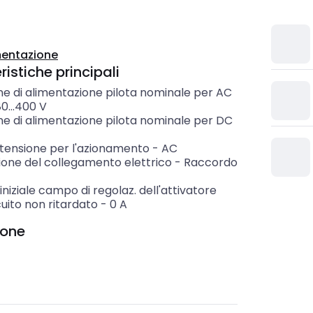
entazione
istiche principali
ne di alimentazione pilota nominale per AC
0...400
V
ne di alimentazione pilota nominale per DC
 tensione per l'azionamento
-
AC
ione del collegamento elettrico
-
Raccordo
iniziale campo di regolaz. dell'attivatore
cuito non ritardato
-
0
A
ione