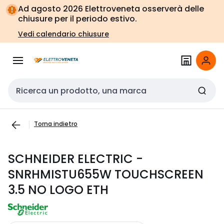
Vai alla
Vai
Ad agosto 2026 Elettroveneta osserverà delle
navigazione
alla
chiusure per il periodo estivo.
pagina
Vedi calendario chiusure
Cerca input
Torna indietro
SCHNEIDER ELECTRIC -
SNRHMISTU655W TOUCHSCREEN
3.5 NO LOGO ETH