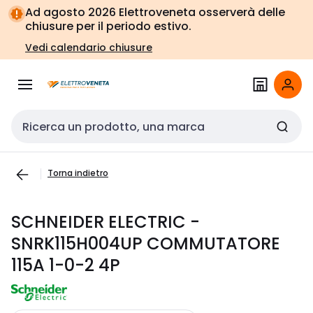
Vai alla
Vai
Ad agosto 2026 Elettroveneta osserverà delle
navigazione
alla
chiusure per il periodo estivo.
pagina
Vedi calendario chiusure
Cerca input
Torna indietro
SCHNEIDER ELECTRIC -
SNRK115H004UP COMMUTATORE
115A 1-0-2 4P