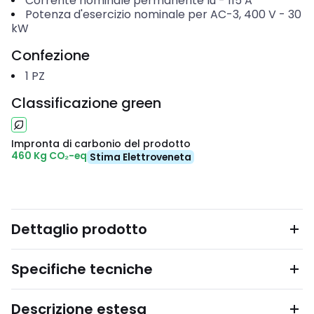
Corrente nominale permanente Iu
-
115
A
Potenza d'esercizio nominale per AC-3, 400 V
-
30
kW
Confezione
1
PZ
Classificazione green
Impronta di carbonio del prodotto
460 Kg CO₂-eq
Stima Elettroveneta
Dettaglio prodotto
Specifiche tecniche
Descrizione estesa