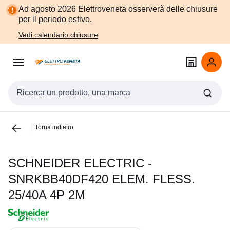
Vai alla
Vai
Ad agosto 2026 Elettroveneta osserverà delle chiusure
navigazione
alla
per il periodo estivo.
pagina
Vedi calendario chiusure
Cerca input
Torna indietro
SCHNEIDER ELECTRIC -
SNRKBB40DF420 ELEM. FLESS.
25/40A 4P 2M