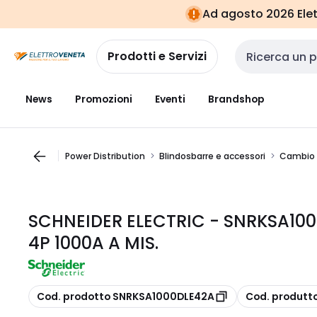
Vai alla
Vai
Ad agosto 2026 Elett
navigazione
alla
pagina
Prodotti e Servizi
Cerca input
News
Promozioni
Eventi
Brandshop
Power Distribution
Blindosbarre e accessori
Cambio d
SCHNEIDER ELECTRIC - SNRKSA1000
4P 1000A A MIS.
copia
copia
Cod. prodotto SNRKSA1000DLE42A
Cod. produtt