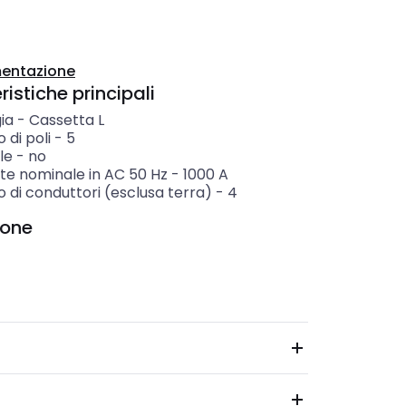
entazione
istiche principali
ia
-
Cassetta L
di poli
-
5
le
-
no
te nominale in AC 50 Hz
-
1000
A
 di conduttori (esclusa terra)
-
4
ione