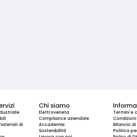
ervizi
Chi siamo
Informaz
dustriale
Elettroveneta
Termini e 
ili
Compliance aziendale
Condizioni
ateriali di
Accademia
Bilancio di
Sostenibilità
Politica pe
ion
Lavora con noi
Policy di D