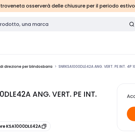
roveneta osserverà delle chiusure per il periodo estivo
i direzione per blindosbarra
SNRKSA1000DLE42A ANG. VERT. PE INT. 4P 1
DLE42A ANG. VERT. PE INT.
Acc
ore KSA1000DLE42A