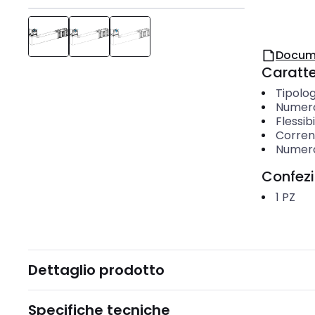
Docum
Caratter
Tipolog
Numero 
Flessibi
Corren
Numero
Confez
1
PZ
Dettaglio prodotto
Specifiche tecniche