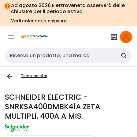
Vai alla
Vai
Ad agosto 2026 Elettroveneta osserverà delle
navigazione
alla
chiusure per il periodo estivo.
pagina
Vedi calendario chiusure
Cerca input
Torna indietro
SCHNEIDER ELECTRIC -
SNRKSA400DMBK41A ZETA
MULTIPLI. 400A A MIS.