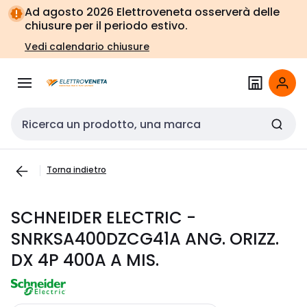
Vai alla
Vai
Ad agosto 2026 Elettroveneta osserverà delle
navigazione
alla
chiusure per il periodo estivo.
pagina
Vedi calendario chiusure
Cerca input
Torna indietro
SCHNEIDER ELECTRIC -
SNRKSA400DZCG41A ANG. ORIZZ.
DX 4P 400A A MIS.