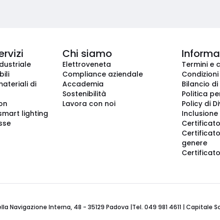
ervizi
Chi siamo
Informaz
dustriale
Elettroveneta
Termini e 
ili
Compliance aziendale
Condizioni
ateriali di
Accademia
Bilancio di
Sostenibilità
Politica pe
ion
Lavora con noi
Policy di D
smart lighting
Inclusione 
sse
Certificato
Certificato
genere
Certificat
 Navigazione Interna, 48 - 35129 Padova |Tel. 049 981 4611 | Capitale Soci