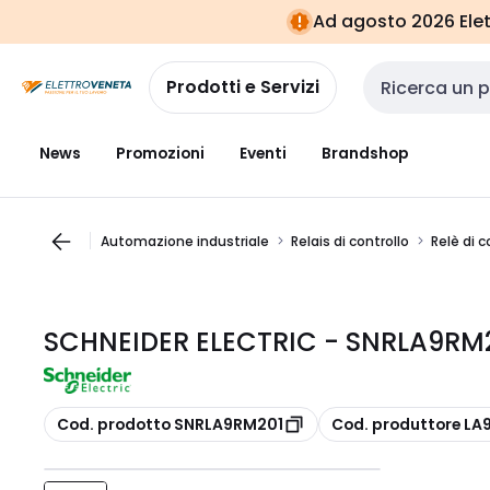
Vai alla
Vai
Ad agosto 2026 Elett
navigazione
alla
pagina
Prodotti e Servizi
Cerca input
News
Promozioni
Eventi
Brandshop
Automazione industriale
Relais di controllo
Relè di c
SCHNEIDER ELECTRIC - SNRLA9RM2
copia
copia
Cod. prodotto SNRLA9RM201
Cod. produttore LA