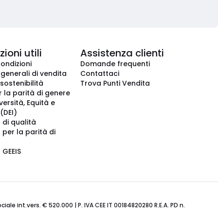
ioni utili
Assistenza clienti
condizioni
Domande frequenti
 generali di vendita
Contattaci
 sostenibilità
Trova Punti Vendita
r la parità di genere
iversità, Equità e
(DEI)
 di qualità
 per la parità di
o GEEIS
ale int.vers. € 520.000 | P. IVA CEE IT 00184820280 R.E.A. PD n.