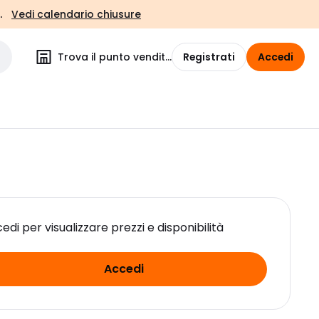
.
Vedi calendario chiusure
Trova il punto vendita
Registrati
Accedi
edi per visualizzare prezzi e disponibilità
Accedi