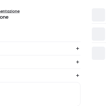
entazione
ione