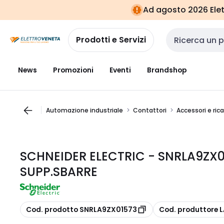
Vai alla
Vai
Ad agosto 2026 Elett
navigazione
alla
pagina
Prodotti e Servizi
Cerca input
News
Promozioni
Eventi
Brandshop
Automazione industriale
Contattori
Accessori e ric
SCHNEIDER ELECTRIC - SNRLA9ZX0
SUPP.SBARRE
copia
copia
Cod. prodotto SNRLA9ZX01573
Cod. produttore 