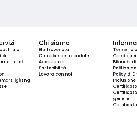
ervizi
Chi siamo
Informaz
dustriale
Elettroveneta
Termini e 
ili
Compliance aziendale
Condizioni
ateriali di
Accademia
Bilancio di
Sostenibilità
Politica pe
ion
Lavora con noi
Policy di D
smart lighting
Inclusione 
sse
Certificato
Certificato
genere
Certificat