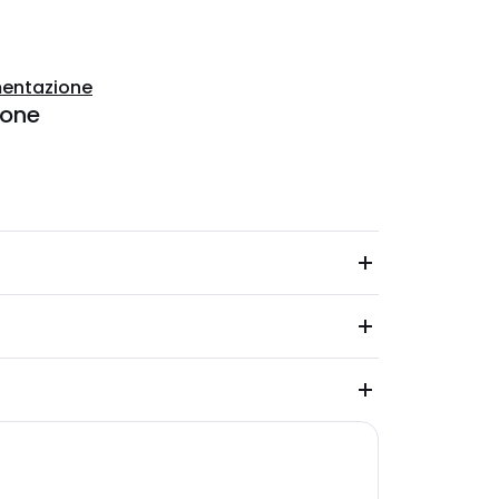
entazione
ione