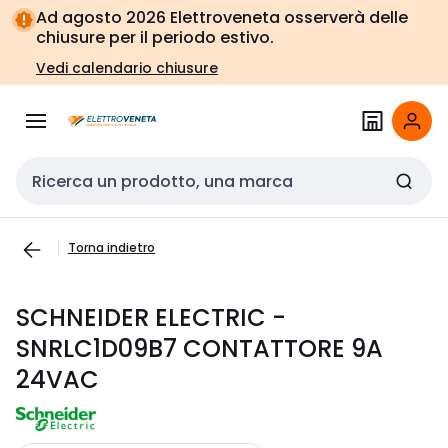
Vai alla
Vai
Ad agosto 2026 Elettroveneta osserverà delle
navigazione
alla
chiusure per il periodo estivo.
pagina
Vedi calendario chiusure
Cerca input
Torna indietro
SCHNEIDER ELECTRIC -
SNRLC1D09B7 CONTATTORE 9A
24VAC