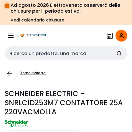
Vai alla
Vai
Ad agosto 2026 Elettroveneta osserverà delle
navigazione
alla
chiusure per il periodo estivo.
pagina
Vedi calendario chiusure
Cerca input
Torna indietro
SCHNEIDER ELECTRIC -
SNRLC1D253M7 CONTATTORE 25A
220VACMOLLA