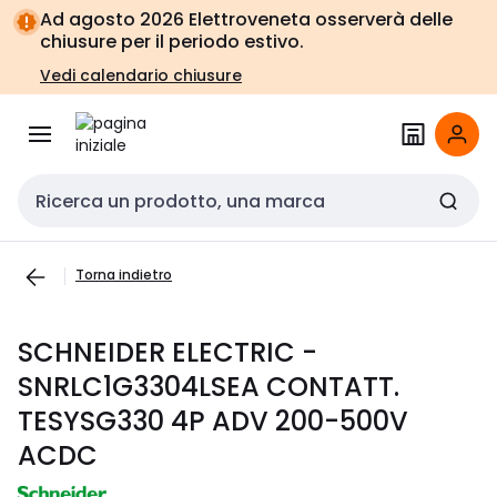
Vai alla
Vai
Ad agosto 2026 Elettroveneta osserverà delle
navigazione
alla
chiusure per il periodo estivo.
pagina
Vedi calendario chiusure
Cerca input
Torna indietro
SCHNEIDER ELECTRIC -
SNRLC1G3304LSEA CONTATT.
TESYSG330 4P ADV 200-500V
ACDC