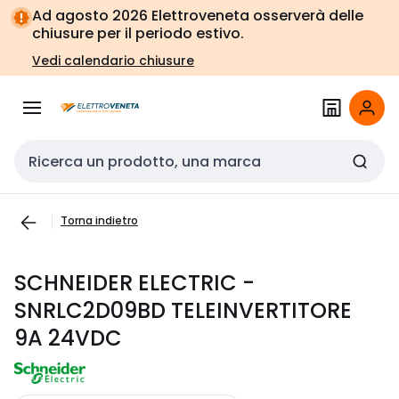
Vai alla
Vai
Ad agosto 2026 Elettroveneta osserverà delle
navigazione
alla
chiusure per il periodo estivo.
pagina
Vedi calendario chiusure
Cerca input
Torna indietro
SCHNEIDER ELECTRIC -
SNRLC2D09BD TELEINVERTITORE
9A 24VDC