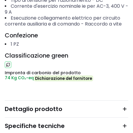
Tipo di tensione per l'azionamento
-
DC
Corrente d'esercizio nominale ie per AC-3, 400 V
-
9
A
Esecuzione collegamento elettrico per circuito
corrente ausiliaria e di comando
-
Raccordo a vite
Confezione
1
PZ
Classificazione green
Impronta di carbonio del prodotto
74 Kg CO₂-eq
Dichiarazione del fornitore
Dettaglio prodotto
Specifiche tecniche