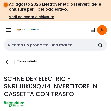
Vai alla
Vai
Ad agosto 2026 Elettroveneta osserverà delle
navigazione
alla
chiusure per il periodo estivo.
pagina
Vedi calendario chiusure
Cerca input
Torna indietro
SCHNEIDER ELECTRIC -
SNRLJ8K09Q714 INVERTITORE IN
CASSETTA CON TRASFO