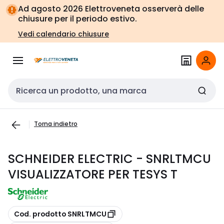
Vai alla
Vai
Ad agosto 2026 Elettroveneta osserverà delle
navigazione
alla
chiusure per il periodo estivo.
pagina
Vedi calendario chiusure
Cerca input
Torna indietro
SCHNEIDER ELECTRIC - SNRLTMCU
VISUALIZZATORE PER TESYS T
copia
Cod. prodotto SNRLTMCU