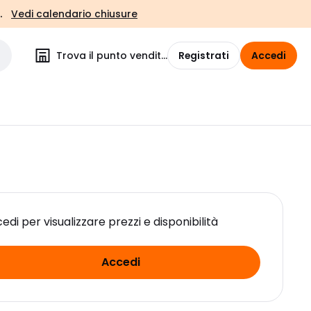
.
Vedi calendario chiusure
Trova il punto vendita
Registrati
Accedi
edi per visualizzare prezzi e disponibilità
Accedi