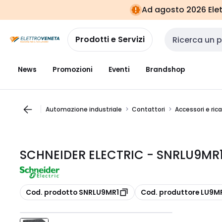
Vai alla
Vai
Ad agosto 2026 Elett
navigazione
alla
pagina
Prodotti e Servizi
Cerca input
News
Promozioni
Eventi
Brandshop
Automazione industriale
Contattori
Accessori e ric
SCHNEIDER ELECTRIC - SNRLU9MR
copia
copia
Cod. prodotto SNRLU9MR1
Cod. produttore LU9M