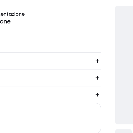
entazione
ione