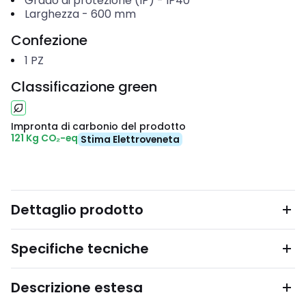
Grado di protezione (IP)
-
IP40
Larghezza
-
600
mm
Confezione
1
PZ
Classificazione green
Impronta di carbonio del prodotto
121 Kg CO₂-eq
Stima Elettroveneta
Dettaglio prodotto
Specifiche tecniche
Descrizione estesa