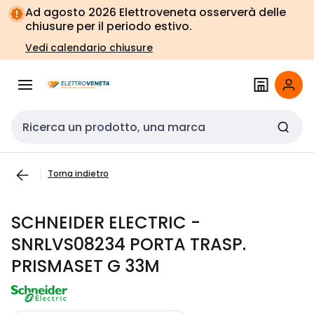
Vai alla
Vai
Ad agosto 2026 Elettroveneta osserverà delle
navigazione
alla
chiusure per il periodo estivo.
pagina
Vedi calendario chiusure
Cerca input
Torna indietro
SCHNEIDER ELECTRIC -
SNRLVS08234 PORTA TRASP.
PRISMASET G 33M