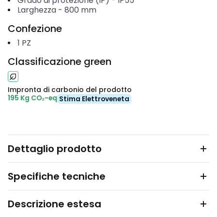
Grado di protezione (IP)
-
IP55
Larghezza
-
800
mm
Confezione
1
PZ
Classificazione green
Impronta di carbonio del prodotto
195 Kg CO₂-eq
Stima Elettroveneta
Dettaglio prodotto
Specifiche tecniche
Descrizione estesa