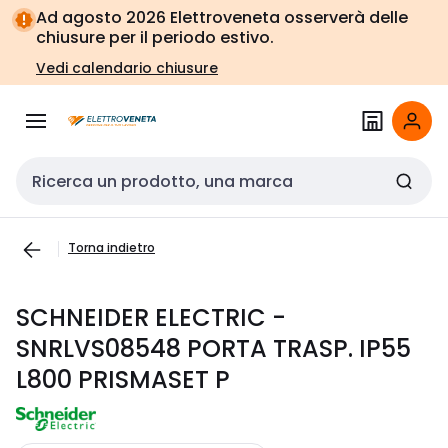
Vai alla
Vai
Ad agosto 2026 Elettroveneta osserverà delle
navigazione
alla
chiusure per il periodo estivo.
pagina
Vedi calendario chiusure
Cerca input
Torna indietro
SCHNEIDER ELECTRIC -
SNRLVS08548 PORTA TRASP. IP55
L800 PRISMASET P