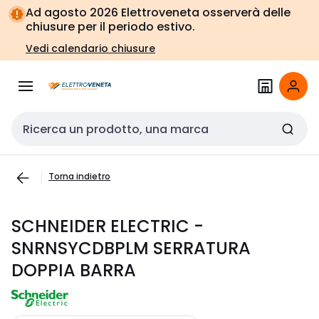
Vai alla
Vai
Ad agosto 2026 Elettroveneta osserverà delle
navigazione
alla
chiusure per il periodo estivo.
pagina
Vedi calendario chiusure
Cerca input
Torna indietro
SCHNEIDER ELECTRIC -
SNRNSYCDBPLM SERRATURA
DOPPIA BARRA